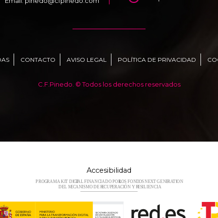
Email.
pinedo@cfpinedo.com
DAS
CONTACTO
AVISO LEGAL
POLÍTICA DE PRIVACIDAD
CO
C.F.Pinedo. © Todos los derechos reservados
Accesibilidad