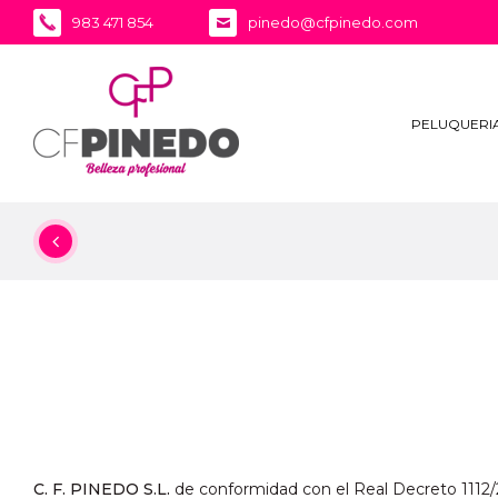
983 471 854
pinedo@cfpinedo.com
PELUQUERI
C. F. PINEDO S.L.
de conformidad con el Real Decreto 1112/20