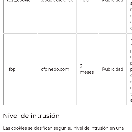
test_cookie
.doubleclick.net
1 día
Publicidad
s
3
_fbp
cfpinedo.com
Publicidad
meses
Nivel de intrusión
Las cookies se clasifican según su nivel de intrusión en una