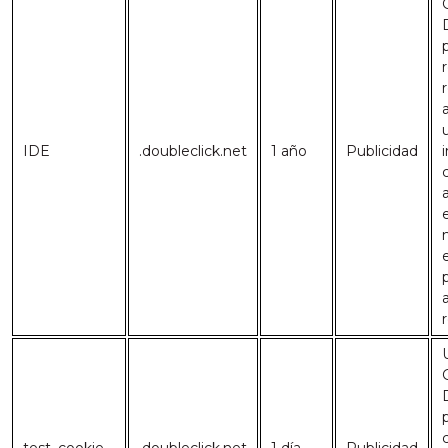
IDE
.doubleclick.net
1 año
Publicidad