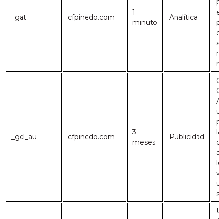
1
e
_gat
cfpinedo.com
Analítica
minuto
3
_gcl_au
cfpinedo.com
Publicidad
meses
l