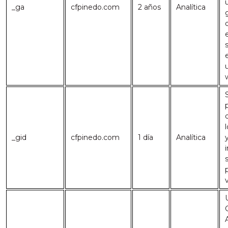
_ga
cfpinedo.com
2 años
Analítica
u
_gid
cfpinedo.com
1 día
Analítica