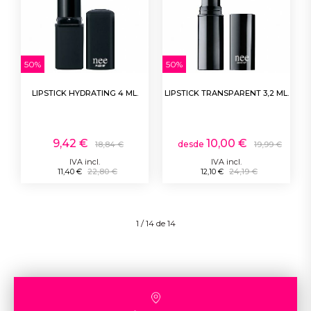
50%
50%
LIPSTICK HYDRATING 4 ML.
LIPSTICK TRANSPARENT 3,2 ML.
9,42 €
10,00 €
desde
18,84 €
19,99 €
IVA incl.
IVA incl.
11,40 €
22,80 €
12,10 €
24,19 €
1 / 14 de 14