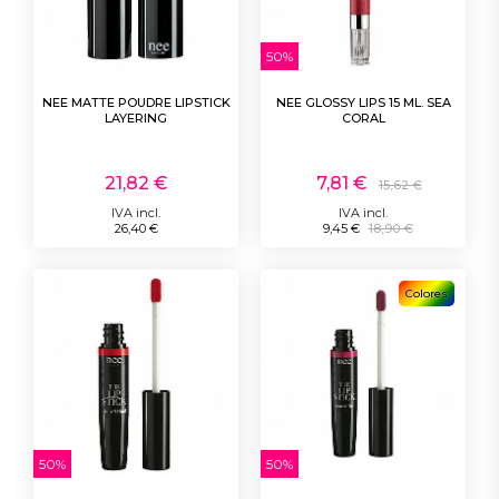
50%
NEE MATTE POUDRE LIPSTICK
NEE GLOSSY LIPS 15 ML. SEA
LAYERING
CORAL
21,82 €
7,81 €
15,62 €
IVA incl.
IVA incl.
26,40 €
9,45 €
18,90 €
Colores
50%
50%