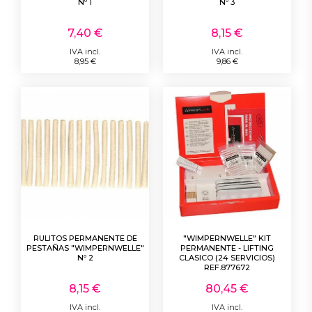
Nº 1
Nº 3
7,40 €
8,15 €
IVA incl.
IVA incl.
8,95 €
9,86 €
RULITOS PERMANENTE DE
"WIMPERNWELLE" KIT
PESTAÑAS "WIMPERNWELLE"
PERMANENTE - LIFTING
Nº 2
CLASICO (24 SERVICIOS)
REF.877672
8,15 €
80,45 €
IVA incl.
IVA incl.