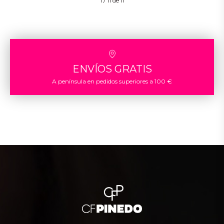
1 / 11 de 11
ENVÍOS GRATIS
A península en pedidos superiores a 100 €