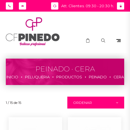
Att. Clientes. 09:30 - 20:30 h.
PEINADO · CERA
INICIO
PELUQUERIA
PRODUCTOS
PEINADO
CERA
1 / 15 de 15
ORDENAR