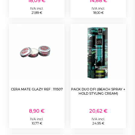
18,09 €
14,88 €
IVA incl.
IVA incl.
21,89 €
18,00 €
CERA MATE GLAZY REF : 111507
PACK DUO D:FI (BEACH SPRAY +
HOLD STYLING CREAM)
8,90 €
20,62 €
IVA incl.
IVA incl.
10,77 €
24,95 €