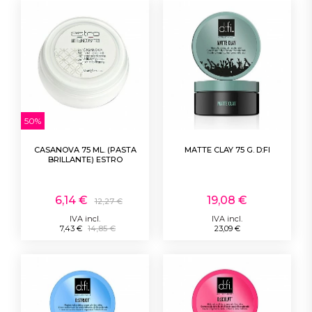
50%
CASANOVA 75 ML. (PASTA
MATTE CLAY 75 G. D:FI
BRILLANTE) ESTRO
6,14 €
19,08 €
12,27 €
IVA incl.
IVA incl.
7,43 €
14,85 €
23,09 €