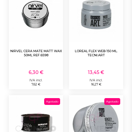
NIRVEL CERA MATE MATT WAX
LOREAL FLEX WEB 150 ML.
50ML REF.6598
TECNI.ART
6,30 €
13,45 €
IVA incl.
IVA incl.
7,62 €
16,27 €
Agotado
Agotado