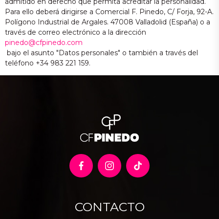
admitido en derecho que permita acreditar la personalidad.
Para ello deberá dirigirse a Comercial F. Pinedo, C/ Forja, 92-A.
Polígono Industrial de Argales. 47008 Valladolid (España) o a
través de correo electrónico a la dirección
pinedo@cfpinedo.com
bajo el asunto "Datos personales" o también a través del
teléfono +34 983 221 159.
CONTACTO