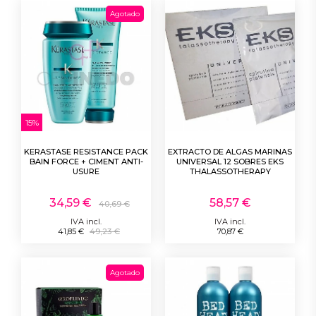
Agotado
15%
KERASTASE RESISTANCE PACK
EXTRACTO DE ALGAS MARINAS
BAIN FORCE + CIMENT ANTI-
UNIVERSAL 12 SOBRES EKS
USURE
THALASSOTHERAPY
34,59 €
58,57 €
40,69 €
IVA incl.
IVA incl.
41,85 €
49,23 €
70,87 €
Agotado