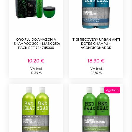
ORO FLUIDO AMAZONIA
TIGI RECOVERY URBAN ANTI
(SHAMPOO 200 + MASK 250)
DOTES CHAMPU +
PACK REF.7247115000
ACONDICONADOR
10,20 €
18,90 €
IVA incl.
IVA incl.
12,34 €
22,87 €
Agotado