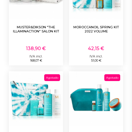
MUSTER&DIKSON "THE
MOROCCANOIL SPRING KIT
ILLAMINACTION" SALON KIT
2022 VOLUME
138,90 €
42,15 €
IVA incl.
IVA incl.
168,07 €
51,00 €
Agotado
Agotado