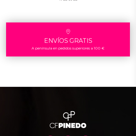
ENVÍOS GRATIS
A península en pedidos superiores a 100 €