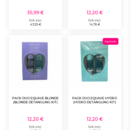
35,99 €
12,20 €
IVA incl.
IVA incl.
43,55 €
14,76 €
Agotado
PACK DUO EQUAVE BLONDE
PACK DUO EQUAVE HYDRO
(BLONDE DETANGLING KIT)
(HYDRO DETANGLING KIT)
12,20 €
12,20 €
IVA incl.
IVA incl.