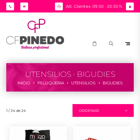
Att. Clientes. 09:30 - 20:30 h.
UTENSILIOS · BIGUDIES
INICIO
PELUQUERIA
UTENSILIOS
BIGUDIES
1 / 24 de 24
ORDENAR