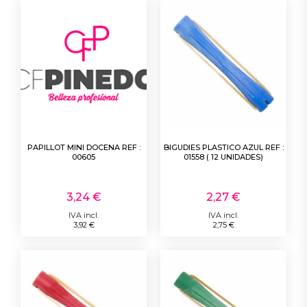
PAPILLOT MINI DOCENA REF :
BIGUDIES PLASTICO AZUL REF :
00605
01558 ( 12 UNIDADES)
3,24 €
2,27 €
IVA incl.
IVA incl.
3,92 €
2,75 €