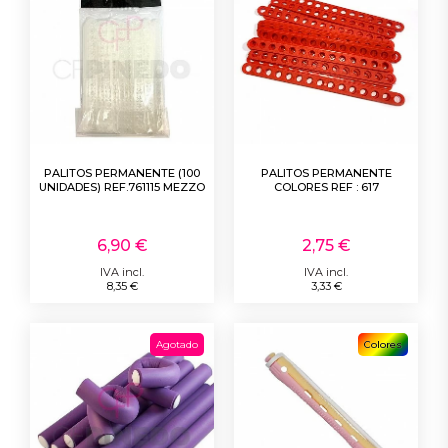
PALITOS PERMANENTE (100
PALITOS PERMANENTE
UNIDADES) REF.761115 MEZZO
COLORES REF : 617
6,90 €
2,75 €
IVA incl.
IVA incl.
8,35 €
3,33 €
Agotado
Colores