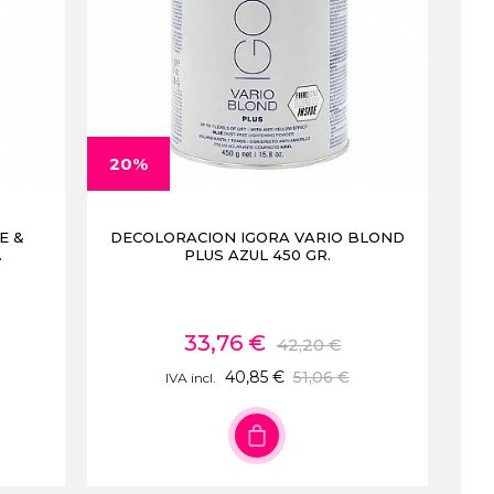
20%
E &
DECOLORACION IGORA VARIO BLOND
.
PLUS AZUL 450 GR.
33,76 €
42,20 €
40,85 €
51,06 €
IVA incl.