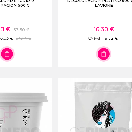
BLOND STUDIO 9
DECOLORACION PLATINO 500 
RACION 500 G.
LAVIGNE
48 €
16,30 €
53,50 €
55,03 €
64,74 €
19,72 €
IVA incl.