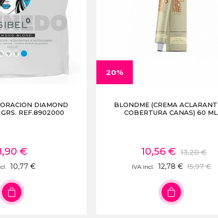
20%
LORACION DIAMOND
BLONDME (CREMA ACLARANT
GRS. REF.8902000
COBERTURA CANAS) 60 ML
8,90 €
10,56 €
13,20 €
10,77 €
12,78 €
15,97 €
cl.
IVA incl.