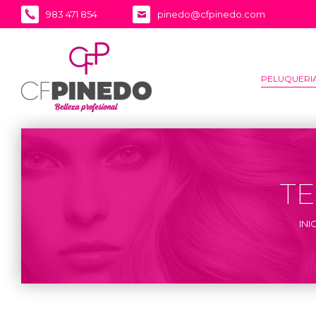
983 471 854
pinedo@cfpinedo.com
PELUQUERI
TE
INI