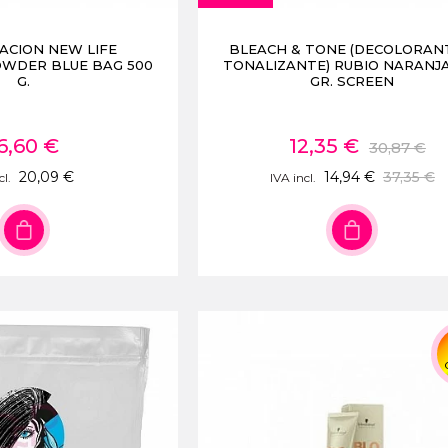
ACION NEW LIFE
BLEACH & TONE (DECOLORAN
OWDER BLUE BAG 500
TONALIZANTE) RUBIO NARANJA
G.
GR. SCREEN
6,60 €
12,35 €
30,87 €
20,09 €
14,94 €
37,35 €
cl.
IVA incl.