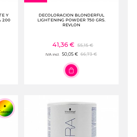
TE Y
DECOLORACION BLONDERFUL
 200
LIGHTENING POWDER 750 GRS.
REVLON
41,36 €
55,15 €
50,05 €
66,73 €
IVA incl.
Colores