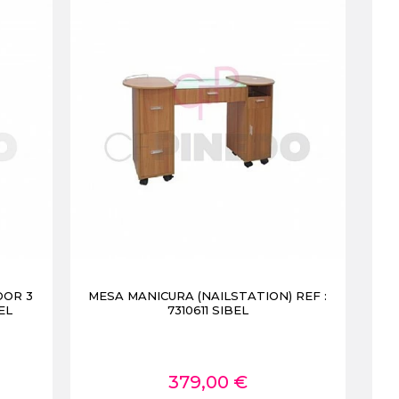
DOR 3
MESA MANICURA (NAILSTATION) REF :
EL
7310611 SIBEL
379,00 €