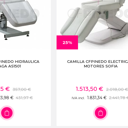
25%
PINEDO HIDRAULICA
CAMILLA CFPINEDO ELECTRIC
GA AS1501
MOTORES SOFIA
75 €
1.513,50 €
357,00 €
2.018,00 
23,98 €
431,97 €
1.831,34 €
2.441,78 
IVA incl.