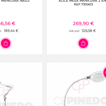
 MANICURA NAILS
ALICE MESA MANICURA 2 EN
REF.7310613
56,56 €
269,90 €
189,44 €
326,58 €
l.
IVA incl.