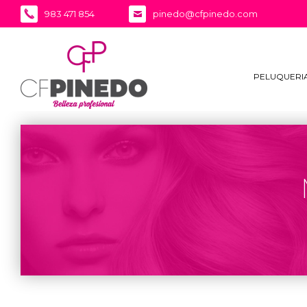
983 471 854
pinedo@cfpinedo.com
PELUQUERI