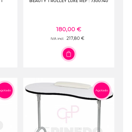
 1
BEAUTY TROLLEY LUXE REF : 7300740
180,00 €
217,80 €
IVA incl.
Agotado
Agotado