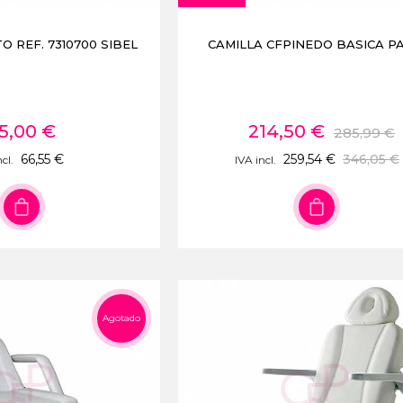
 REF. 7310700 SIBEL
CAMILLA CFPINEDO BASICA P
5,00 €
214,50 €
285,99 €
66,55 €
259,54 €
346,05 €
cl.
IVA incl.
Agotado