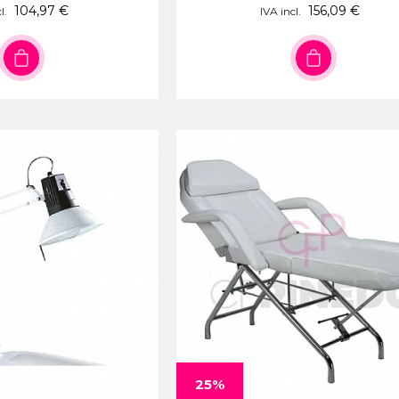
104,97 €
156,09 €
l.
IVA incl.
25%