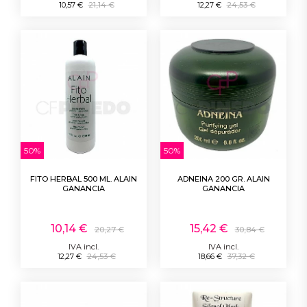
10,57 €
21,14 €
12,27 €
24,53 €
50%
50%
FITO HERBAL 500 ML. ALAIN
ADNEINA 200 GR. ALAIN
GANANCIA
GANANCIA
10,14 €
15,42 €
20,27 €
30,84 €
IVA incl.
IVA incl.
12,27 €
24,53 €
18,66 €
37,32 €