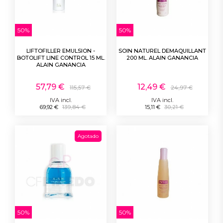
50%
50%
LIFTOFILLER EMULSION -
SOIN NATUREL DEMAQUILLANT
BOTOLIFT LINE CONTROL 15 ML.
200 ML. ALAIN GANANCIA
ALAIN GANANCIA
57,79 €
12,49 €
115,57 €
24,97 €
IVA incl.
IVA incl.
69,92 €
139,84 €
15,11 €
30,21 €
Agotado
50%
50%