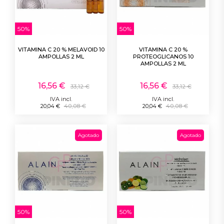
50%
50%
VITAMINA C 20 % MELAVOID 10
VITAMINA C 20 %
AMPOLLAS 2 ML
PROTEOGLICANOS 10
AMPOLLAS 2 ML
16,56 €
16,56 €
33,12 €
33,12 €
IVA incl.
IVA incl.
20,04 €
40,08 €
20,04 €
40,08 €
Agotado
Agotado
50%
50%