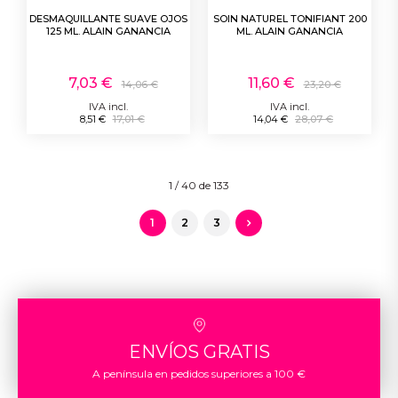
DESMAQUILLANTE SUAVE OJOS
SOIN NATUREL TONIFIANT 200
125 ML. ALAIN GANANCIA
ML. ALAIN GANANCIA
7,03 €
11,60 €
14,06 €
23,20 €
IVA incl.
IVA incl.
8,51 €
17,01 €
14,04 €
28,07 €
1 / 40 de 133
1
2
3
ENVÍOS GRATIS
A península en pedidos superiores a 100 €