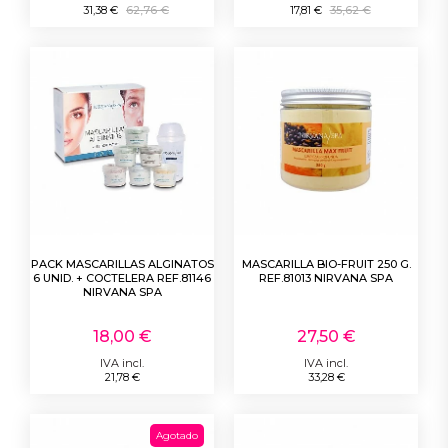
31,38 €
62,76 €
17,81 €
35,62 €
PACK MASCARILLAS ALGINATOS
MASCARILLA BIO-FRUIT 250 G.
6 UNID. + COCTELERA REF.81146
REF.81013 NIRVANA SPA
NIRVANA SPA
18,00 €
27,50 €
IVA incl.
IVA incl.
21,78 €
33,28 €
Agotado