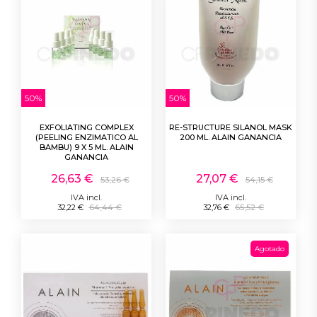
50%
50%
EXFOLIATING COMPLEX
RE-STRUCTURE SILANOL MASK
(PEELING ENZIMATICO AL
200 ML. ALAIN GANANCIA
BAMBU) 9 X 5 ML. ALAIN
GANANCIA
26,63 €
27,07 €
53,26 €
54,15 €
IVA incl.
IVA incl.
32,22 €
64,44 €
32,76 €
65,52 €
Agotado