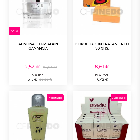
50%
ADNEINA 50 GR. ALAIN
ISDRUC JABON TRATAMIENTO
GANANCIA
70 GRS.
12,52 €
8,61 €
25,04 €
IVA incl.
IVA incl.
15,15 €
30,30 €
10,42 €
Agotado
Agotado