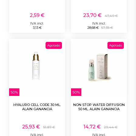
2,59 €
23,70 €
47,40 €
IVA incl.
IVA incl.
3,13 €
28,68 €
57,35 €
Agotado
Agotado
50%
50%
HYALURO CELL CODE 30 ML.
NON STOP WATER DIFFUSION
ALAIN GANANCIA
50 ML. ALAIN GANANCIA
25,93 €
14,72 €
51,87 €
29,44 €
IVA incl.
IVA incl.