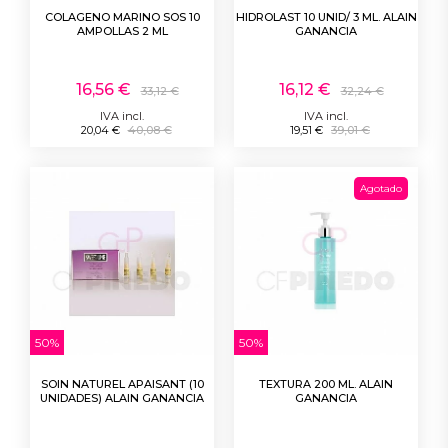
COLAGENO MARINO SOS 10
HIDROLAST 10 UNID/ 3 ML. ALAIN
AMPOLLAS 2 ML
GANANCIA
16,56 €
16,12 €
33,12 €
32,24 €
IVA incl.
IVA incl.
20,04 €
40,08 €
19,51 €
39,01 €
Agotado
50%
50%
SOIN NATUREL APAISANT (10
TEXTURA 200 ML. ALAIN
UNIDADES) ALAIN GANANCIA
GANANCIA