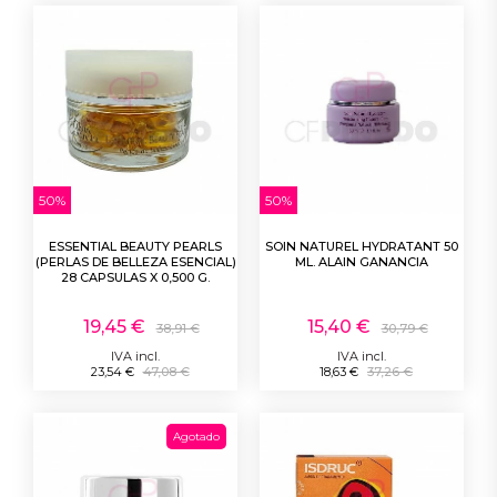
50%
50%
ESSENTIAL BEAUTY PEARLS
SOIN NATUREL HYDRATANT 50
(PERLAS DE BELLEZA ESENCIAL)
ML. ALAIN GANANCIA
28 CAPSULAS X 0,500 G.
19,45 €
15,40 €
38,91 €
30,79 €
IVA incl.
IVA incl.
23,54 €
47,08 €
18,63 €
37,26 €
Agotado