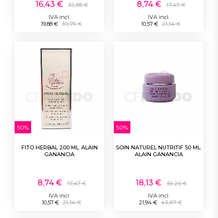
16,43 €
8,74 €
32,85 €
17,47 €
IVA incl.
IVA incl.
19,88 €
39,75 €
10,57 €
21,14 €
50%
50%
FITO HERBAL 200 ML. ALAIN
SOIN NATUREL NUTRITIF 50 ML.
GANANCIA
ALAIN GANANCIA
8,74 €
18,13 €
17,47 €
36,26 €
IVA incl.
IVA incl.
10,57 €
21,14 €
21,94 €
43,87 €