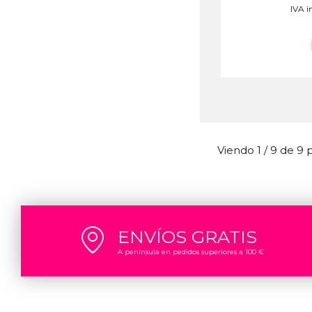
IVA in
Viendo 1 / 9 de 9
ENVÍOS GRATIS
A península en pedidos superiores a 100 €