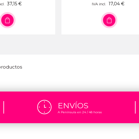
37,15 €
17,04 €
cl.
IVA incl.
 productos
ENVÍOS
A Península en 24 / 48 horas