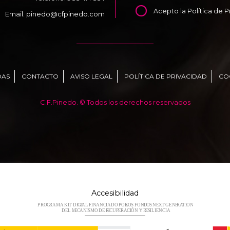
Acepto la
Política de 
Email.
pinedo@cfpinedo.com
DAS
CONTACTO
AVISO LEGAL
POLÍTICA DE PRIVACIDAD
CO
C.F.Pinedo. © Todos los derechos reservados
Accesibilidad