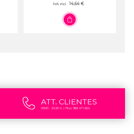
14,64 €
IVA incl.
ATT. CLIENTES
09:30 - 20:30 h. | Tfno: 983 471 854