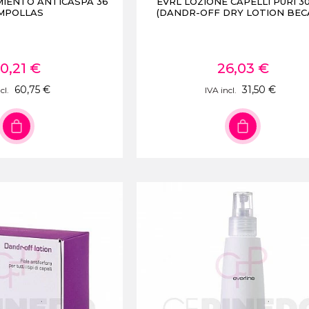
IENTO ANTICASPA 36
EVRL LOZIONE CAPELLI PURI 30
MPOLLAS
(DANDR-OFF DRY LOTION BEC
0,21 €
26,03 €
60,75 €
31,50 €
cl.
IVA incl.