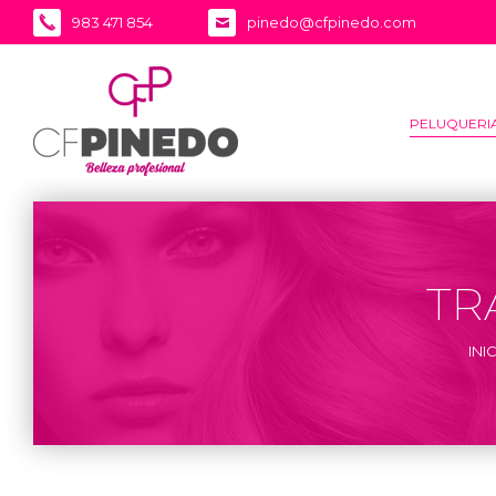
983 471 854
pinedo@cfpinedo.com
PELUQUERI
TR
INI