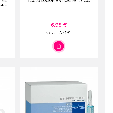
 ML.
PAGLO LOCION ANTICASPA 125 C.C.
ARE)
6,95 €
8,41 €
IVA incl.