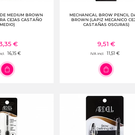
DE MEDIUM BROWN
MECHANICAL BROW PENCIL D
RA CEJAS CASTAÑO
BROWN (LAPIZ MECANICO CE
MEDIO)
CASTAÑAS OSCURAS)
3,35 €
9,51 €
16,15 €
11,51 €
ncl.
IVA incl.