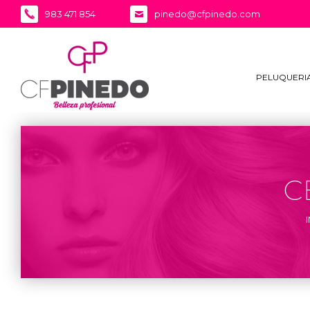
983 471 854
pinedo@cfpinedo.com
PELUQUERI
C