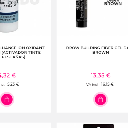
LLIANCE ION OXIDANT
BROW BUILDING FIBER GEL D
1 (ACTIVADOR TINTE
BROWN
S PESTAÑAS)
4,32 €
13,35 €
5,23 €
16,15 €
ncl.
IVA incl.