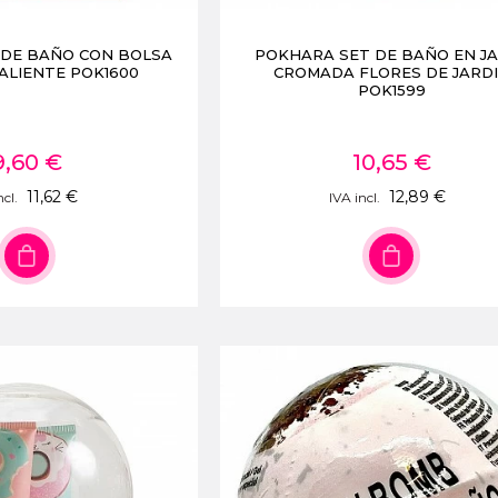
 DE BAÑO CON BOLSA
POKHARA SET DE BAÑO EN J
ALIENTE POK1600
CROMADA FLORES DE JARD
POK1599
9,60 €
10,65 €
11,62 €
12,89 €
ncl.
IVA incl.