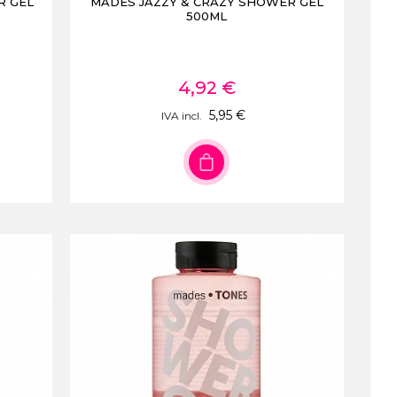
R GEL
MADES JAZZY & CRAZY SHOWER GEL
500ML
4,92 €
5,95 €
IVA incl.