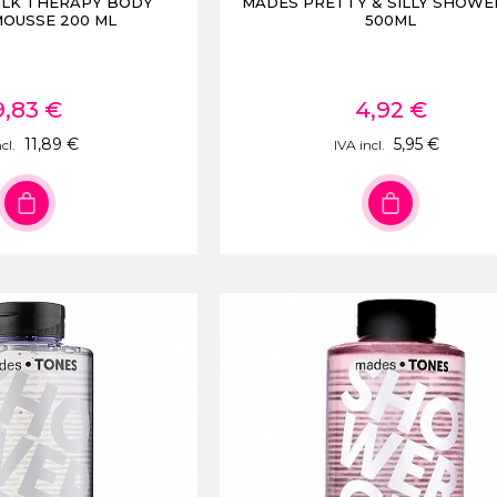
ILK THERAPY BODY
MADES PRETTY & SILLY SHOWE
OUSSE 200 ML
500ML
9,83 €
4,92 €
11,89 €
5,95 €
cl.
IVA incl.