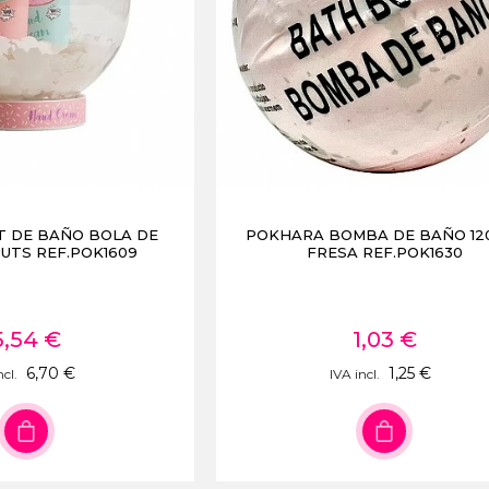
T DE BAÑO BOLA DE
POKHARA BOMBA DE BAÑO 120
UTS REF.POK1609
FRESA REF.POK1630
5,54 €
1,03 €
6,70 €
1,25 €
ncl.
IVA incl.