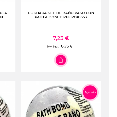
AULA
POKHARA SET DE BAÑO VASO CON
IN
PAJITA DONUT REF.POK1653
7,23 €
8,75 €
IVA incl.
Agotado