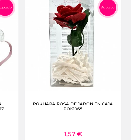
Agotado
Agotado
N
POKHARA ROSA DE JABON EN CAJA
67
POK1065
1,57 €