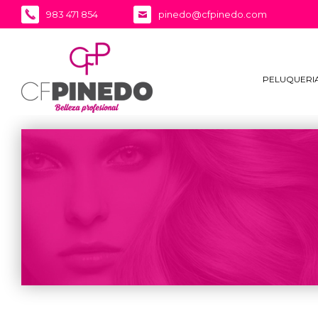
983 471 854
pinedo@cfpinedo.com
PELUQUERI