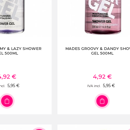
MY & LAZY SHOWER
MADES GROOVY & DANDY SH
EL 500ML
GEL 500ML
4,92 €
4,92 €
5,95 €
5,95 €
ncl.
IVA incl.