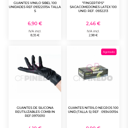
GUANTES VINILO SIBEL 100
"FINGERTIPS"
UNIDADES REF.093220154 TALLA
SACACOMEDONES LATEX 100
S
UNID. REF. 0932213
6,90 €
2,46 €
IVA incl.
IVA incl.
8,35 €
2,98 €
Agotado
GUANTES DE SILICONA
GUANTES NITRILO NEGROS 100
REUTILIZABLES COMB IN
UNID.(TALLA S) REF : 093400154
REF.0970010