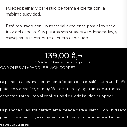
Puedes peinar y dar estilo de forma experta con la
máxima suavidad.
Está realizado con un material excelente para eliminar el
frizz del cabello. Sus puntas son suaves y redondeadas, y
masajean suavemente el cuero cabelludo.
Tiene un práctico mango acanalado y una forma
139,00 â‚¬
ergonómica que garantizan un agarre seguro para trabajar
fácilmente. Además, su punta extraíble permite la división
* I.V.A. incluido en el precio del producto.
CORIOLISS C1 + PADDLE BLACK COPPER
del cabello con una sola mano.
La plancha C1 es una herramienta ideada para el salón. Con un diseño
práctico y atractivo, es muy fácil de utilizar y logra unos resultados
CARACTERÍSTICAS PLANCHA:
espectaculares junto al cepillo Paddle Corioliss Black Copper.
•Placas de titanio pulido. Son basculantes y ultra suaves.
La plancha C1 es una herramienta ideada para el salón. Con un diseño
•Acabado Carcasa Soft Touch.
práctico y atractivo, es muy fácil de utilizar y logra unos resultados
espectaculares.