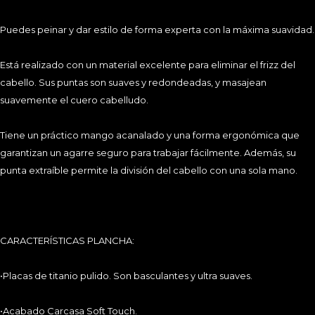
• Fácil cepillado.
Puedes peinar y dar estilo de forma experta con la máxima suavidad.
• Diseño antiestático.
Está realizado con un material excelente para eliminar el frizz del
cabello. Sus puntas son suaves y redondeadas, y masajean
• Mango suave.
suavemente el cuero cabelludo.
• Púa incluida para seccionar.
Tiene un práctico mango acanalado y una forma ergonómica que
MEDIDAS PLANCHA:
garantizan un agarre seguro para trabajar fácilmente. Además, su
punta extraíble permite la división del cabello con una sola mano.
•Placas: 2,4 x 9 cm
•Carcasa: 3 x 27,5 cm
CARACTERÍSTICAS PLANCHA:
MEDIDAS PADDLE:
•Placas de titanio pulido. Son basculantes y ultra suaves.
•Cabezal: 12,5 X 4 cm
•Acabado Carcasa Soft Touch.