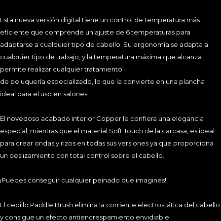
•Control de temperatura digital integrado. La temperatura
va por tramos, 120-140-160-180-210-235º.
Esta nueva versión digital tiene un control de temperatura más
•Nanotecnología de partículas de plata. Se eliminan el
eficiente que comprende un ajuste de 6 temperaturas para
99,9% de las bacterias.
adaptarse a cualquier tipo de cabello. Su ergonomía se adapta a
cualquier tipo de trabajo, y la temperatura máxima que alcanza
•Sistema de calor infrarrojo. Cuida la fibra al máximo.
permite realizar cualquier tratamiento
de peluquería especializado, lo que la convierte en una plancha
•Tecnología de iones negativos. Desaparece la electricidad
estática del cabello dejándolo suave, sedoso y brillante.
ideal para el uso en salones.
•Tiempo de calentamiento 20 segundos.
El novedoso acabado interior Copper le confiera una elegancia
especial, mientras que el material Soft Touch de la carcasa, es ideal
•Voltaje dual. Ideal para viajar.
para crear ondas y rizos en todas sus versiones ya que proporciona
un deslizamiento con total control sobre el cabello.
•Cable de 3 metros con base giratoria 360º.
•Funda de viaje y protector de silicona incluídos.
¡Puedes conseguir cualquier peinado que imagines!
El cepillo Paddle Brush elimina la corriente electrostática del cabello
y consigue un efecto antiencrespamiento envidiable.
PADDLE: