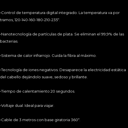
•Mango: 20,5 cm
•Control de temperatura digital integrado. La temperatura va por
tramos, 120-140-160-180-210-235º.
•Nanotecnología de partículas de plata. Se eliminan el 99,9% de las
bacterias.
•Sistema de calor infrarrojo. Cuida la fibra al máximo.
•Tecnología de iones negativos. Desaparece la electricidad estática
del cabello dejándolo suave, sedoso y brillante.
•Tiempo de calentamiento 20 segundos.
CONTACTO
•Voltaje dual. Ideal para viajar.
C.F.Pinedo. C/Forja, 92-A. Polígono Industrial de Argales
•Cable de 3 metros con base giratoria 360º.
Teléfono:
983 471 854