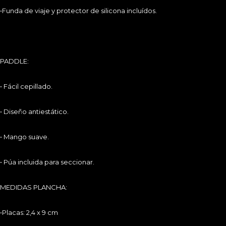
Email.
pinedo@cfpinedo.com
•Funda de viaje y protector de silicona incluídos.
NEWSLETTER
PADDLE:
• Fácil cepillado.
Acepto la
Política de Privacidad
• Diseño antiestático.
SUSCRIBIRME
• Mango suave.
• Púa incluida para seccionar.
MEDIDAS PLANCHA:
•Placas: 2,4 x 9 cm
NOSOTROS
NUESTRAS TIENDAS
CONTACTO