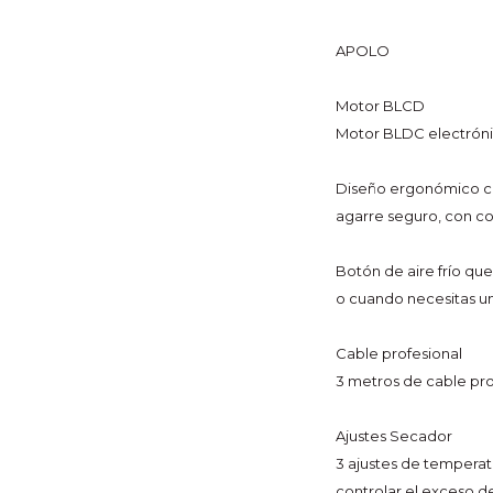
APOLO
Motor BLCD
Motor BLDC electrón
Diseño ergonómico có
agarre seguro, con co
Botón de aire frío que
o cuando necesitas un
Cable profesional
3 metros de cable pro
Ajustes Secador
3 ajustes de temperat
controlar el exceso d