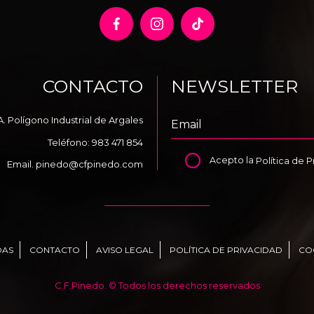
CONTACTO
NEWSLETTER
A. Polígono Industrial de Argales
Teléfono:
983 471 854
Acepto la
Política de 
Email.
pinedo@cfpinedo.com
DAS
CONTACTO
AVISO LEGAL
POLÍTICA DE PRIVACIDAD
CO
C.F.Pinedo. © Todos los derechos reservados