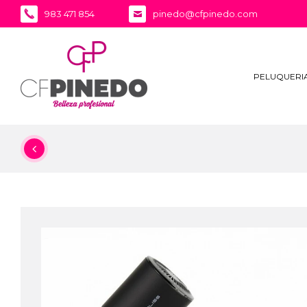
983 471 854
pinedo@cfpinedo.com
PELUQUERI