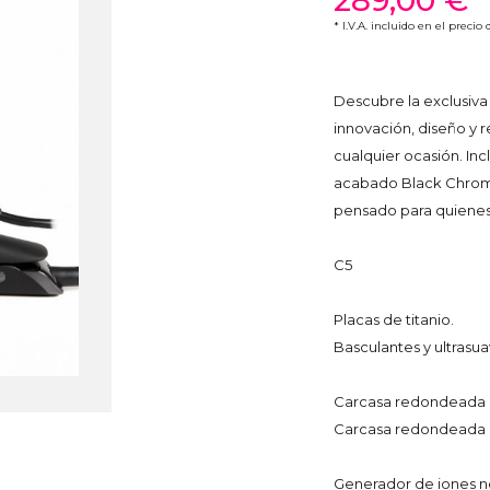
289,00 €
* I.V.A. incluido en el precio
Descubre la exclusiva
innovación, diseño y 
cualquier ocasión. Inc
acabado Black Chro
pensado para quienes b
C5
Placas de titanio.
Basculantes y ultrasua
Carcasa redondeada
Carcasa redondeada e
Generador de iones n