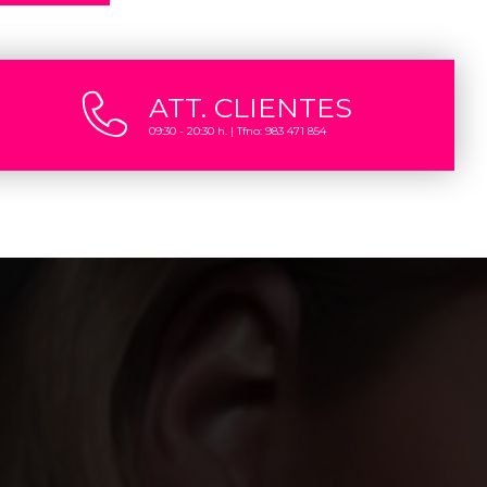
ATT. CLIENTES
09:30 - 20:30 h. | Tfno: 983 471 854