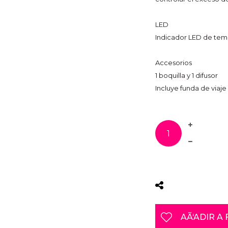
LED
Indicador LED de temp
Accesorios
1 boquilla y 1 difusor
Incluye funda de viaje
AÃ‘ADIR A