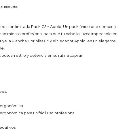
 del producto.
 edición limitada Pack C5 + Apolo. Un pack único que combina
rendimiento profesional para que tu cabello luzca impecable en
luye la Plancha Corioliss C5 y el Secador Apolo, en un elegante
me,
uscan estilo y potencia en su rutina capilar.
ves.
 ergonómica
rgonómica para un fácil uso profesional.
egativos