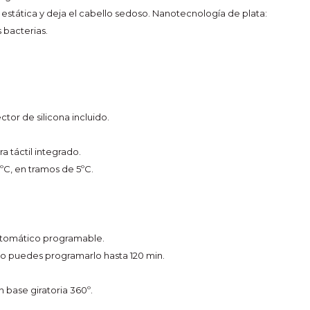
d estática y deja el cabello sedoso. Nanotecnología de plata:
s bacterias.
ctor de silicona incluido.
a táctil integrado.
C, en tramos de 5ºC.
tomático programable.
, o puedes programarlo hasta 120 min.
 base giratoria 360º.