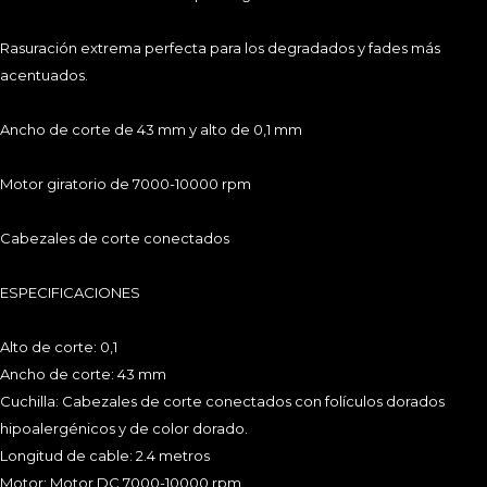
Acepto la
Política de Privacidad
Rasuración extrema perfecta para los degradados y fades más
acentuados.
SUSCRIBIRME
Ancho de corte de 43 mm y alto de 0,1 mm
Motor giratorio de 7000-10000 rpm
Cabezales de corte conectados
ESPECIFICACIONES
NOSOTROS
NUESTRAS TIENDAS
CONTACTO
AVISO LEGAL
POLÍTICA DE PRIVACIDAD
COOKIES
Alto de corte: 0,1
CONDICIONES DE USO
Ancho de corte: 43 mm
Cuchilla: Cabezales de corte conectados con folículos dorados
C.F.Pinedo. © Todos los derechos reservados
hipoalergénicos y de color dorado.
Longitud de cable: 2.4 metros
Motor: Motor DC 7000-10000 rpm