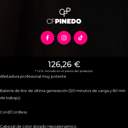
CONTACTO
126,26 €
* I.V.A. incluido en el precio del producto.
C.F.Pinedo. C/Forja, 92-A. Polígono Industrial de Argales
Afeitadora profesional muy potente
Teléfono:
983 471 854
Email.
pinedo@cfpinedo.com
Batería de litio de última generación (120 minutos de carga y 80 min
de trabajo).
NEWSLETTER
Cord/Cordless
Cabezal de color dorado Hipoalergénico