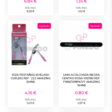
6,84 €
1,35 €
IVA incl.
IVA incl.
8,28 €
1,63 €
Agotado
Agotado
RIZA PESTAÑAS (EYELASH
LIMA ACOLCHADA NEGRA
CURLER) REF : 222 AMAZING
CENTRO ROSA 100/180 REF :
SHINE
F966/1018PK/VT AMAZING
SHINE
4,16 €
0,80 €
IVA incl.
IVA incl.
5,03 €
0,97 €