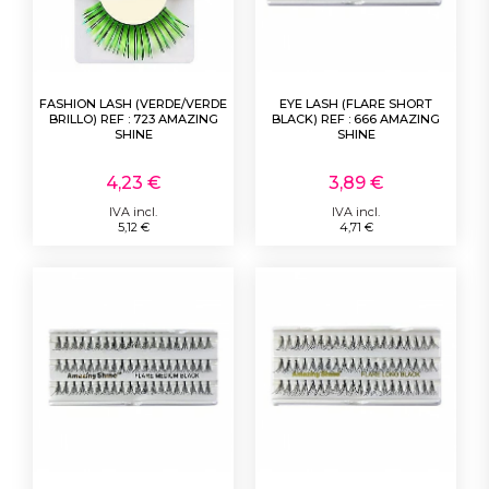
FASHION LASH (VERDE/VERDE
EYE LASH (FLARE SHORT
BRILLO) REF : 723 AMAZING
BLACK) REF : 666 AMAZING
SHINE
SHINE
4,23 €
3,89 €
IVA incl.
IVA incl.
5,12 €
4,71 €