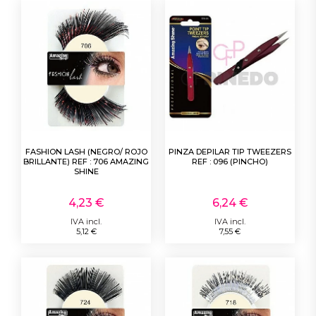
FASHION LASH (NEGRO/ ROJO
PINZA DEPILAR TIP TWEEZERS
BRILLANTE) REF : 706 AMAZING
REF : 096 (PINCHO)
SHINE
4,23 €
6,24 €
IVA incl.
IVA incl.
5,12 €
7,55 €