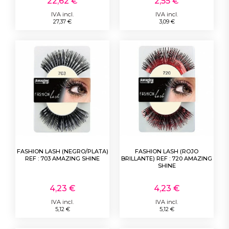
22,62 €
2,55 €
IVA incl.
IVA incl.
27,37 €
3,09 €
FASHION LASH (NEGRO/PLATA)
FASHION LASH (ROJO
REF : 703 AMAZING SHINE
BRILLANTE) REF : 720 AMAZING
SHINE
4,23 €
4,23 €
IVA incl.
IVA incl.
5,12 €
5,12 €