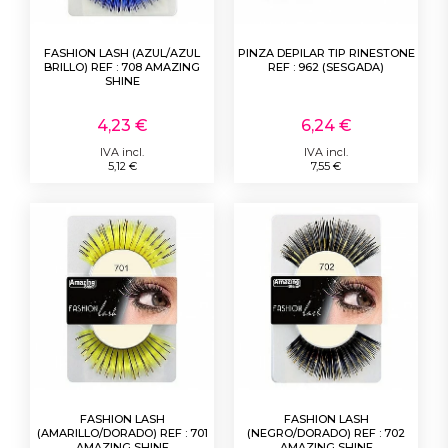
FASHION LASH (AZUL/AZUL
PINZA DEPILAR TIP RINESTONE
BRILLO) REF : 708 AMAZING
REF : 962 (SESGADA)
SHINE
4,23 €
6,24 €
IVA incl.
IVA incl.
5,12 €
7,55 €
FASHION LASH
FASHION LASH
(AMARILLO/DORADO) REF : 701
(NEGRO/DORADO) REF : 702
AMAZING SHINE
AMAZING SHINE