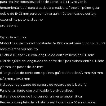
para realizar todos los estilos de corte, la ER-HGP84 es la
herramienta ideal para la audacia creativa. Ofrece un peine-guía
doble de 19-25 mm para combinar aún más técnicas de corte y
SUSCRIBIRME
expandir tu potencial como
profesional.
Especificaciones
Motor lineal de control constante: 62.000 cabellos/segundo y 10.000
movimientos por minuto
Cuchilla X-Taper 2.0 con longitud de corte mínima de 0,8 mm
NOSOTROS
NUESTRAS TIENDAS
CONTACTO
Dial de ajuste de longitudes de corte de 5 posiciones: entre 0,8 mm
AVISO LEGAL
POLÍTICA DE PRIVACIDAD
COOKIES
y 2 mm, en pasos de 0,3 mm
CONDICIONES DE USO
8 longitudes de corte con 4 peines-guía dobles de 3/4 mm, 6/9 mm,
12/15 mm y 19/25 mm
C.F.Pinedo. © Todos los derechos reservados
Indicador de estado de carga y de recarga de la batería
Funcionamiento con o sin cable (cord/ cordless)
Batería de iones de litio. tensión universal automática
Recarga completa de la batería en 1 hora. hasta 50 minutos de