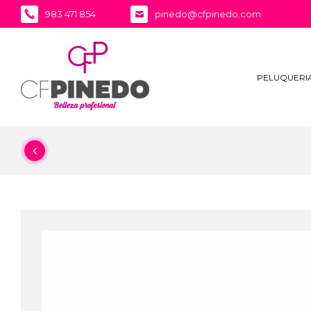
983 471 854
pinedo@cfpinedo.com
PELUQUERI