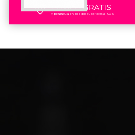
ENVÍOS GRATIS
A península en pedidos superiores a 100 €