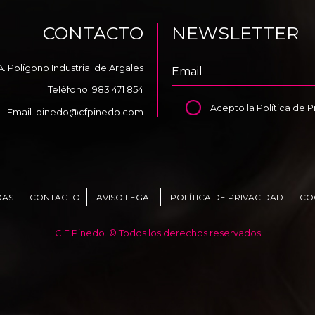
CONTACTO
NEWSLETTER
A. Polígono Industrial de Argales
Teléfono:
983 471 854
Acepto la
Política de 
Email.
pinedo@cfpinedo.com
DAS
CONTACTO
AVISO LEGAL
POLÍTICA DE PRIVACIDAD
CO
C.F.Pinedo. © Todos los derechos reservados