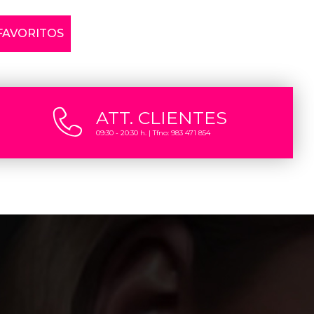
 FAVORITOS
ATT. CLIENTES
09:30 - 20:30 h. | Tfno: 983 471 854