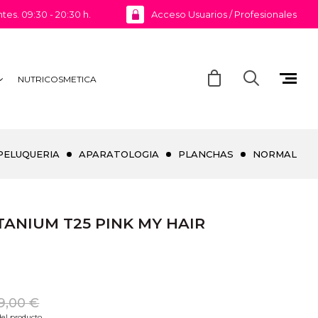
ntes. 09:30 - 20:30 h.
Acceso Usuarios / Profesionales
NUTRICOSMETICA
PELUQUERIA
APARATOLOGIA
PLANCHAS
NORMAL
TANIUM T25 PINK MY HAIR
9,00 €
 del producto.