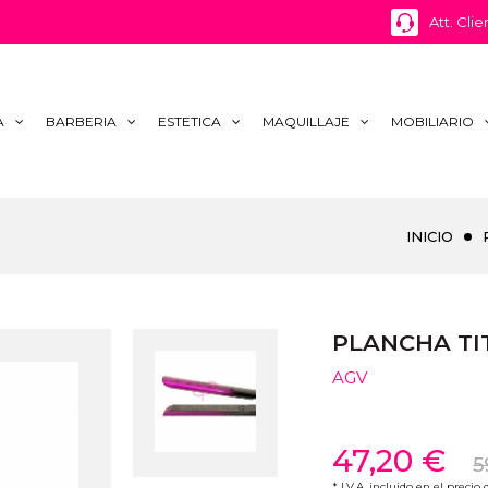
Att. Clie
A
BARBERIA
ESTETICA
MAQUILLAJE
MOBILIARIO
INICIO
PLANCHA TI
AGV
47,20 €
5
* I.V.A. incluido en el precio