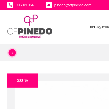
983 471 854
pinedo@cfpinedo.com
PELUQUERI
20 %