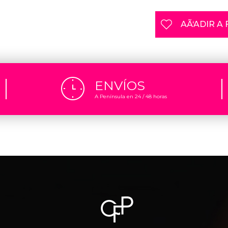
AÃ‘ADIR A
ENVÍOS
A Península en 24 / 48 horas