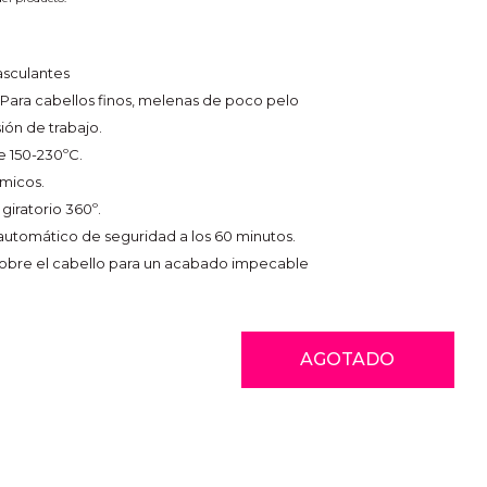
asculantes
 Para cabellos finos, melenas de poco pelo
ión de trabajo.
e 150-230ºC.
ómicos.
giratorio 360º.
utomático de seguridad a los 60 minutos.
obre el cabello para un acabado impecable
AGOTADO