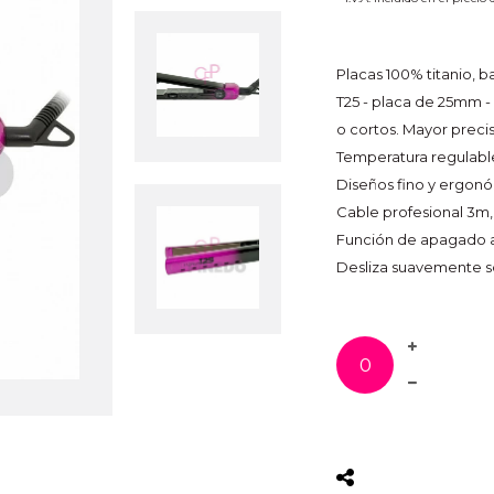
Placas 100% titanio, b
T25 - placa de 25mm -
o cortos. Mayor precis
Temperatura regulabl
Diseños fino y ergon
Cable profesional 3m, 
Función de apagado a
Desliza suavemente s