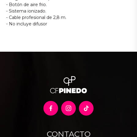
- Botón de aire frio.
- Sistema ionizado.
- Cable profesional de 2,8 m.
- No incluye difusor
CONTACTO